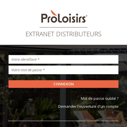
Aller
au
contenu
Aller
au
menu
Aller
à
la
EXTRANET DISTRIBUTEURS
recherche
Mot de passe oublié ?
Demander l'ouverture d'un compte